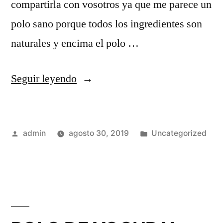
compartirla con vosotros ya que me parece un
polo sano porque todos los ingredientes son
naturales y encima el polo …
«RECETA
Seguir leyendo
CASERA
DEL
Publicado
Publicado
admin
agosto 30, 2019
Uncategorized
POLO
por
en
ARCO-
IRIS»