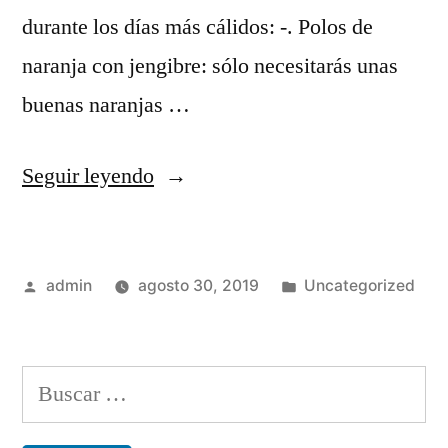
durante los días más cálidos: -. Polos de
naranja con jengibre: sólo necesitarás unas
buenas naranjas …
«TRES
Seguir leyendo
RECETAS
REFRESCANTES
Publicado
Publicado
admin
agosto 30, 2019
Uncategorized
CON
por
en
NARANJA
PARA
Buscar:
ESTE