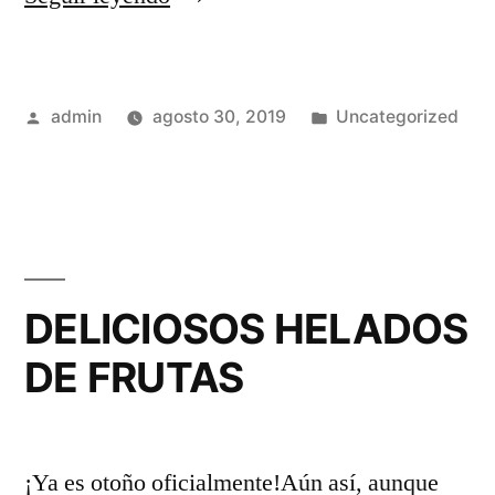
HACER
UNA
Publicado
Publicado
admin
agosto 30, 2019
Uncategorized
RICA
por
en
TARTA
DE
OREO»
DELICIOSOS HELADOS
DE FRUTAS
¡Ya es otoño oficialmente!Aún así, aunque