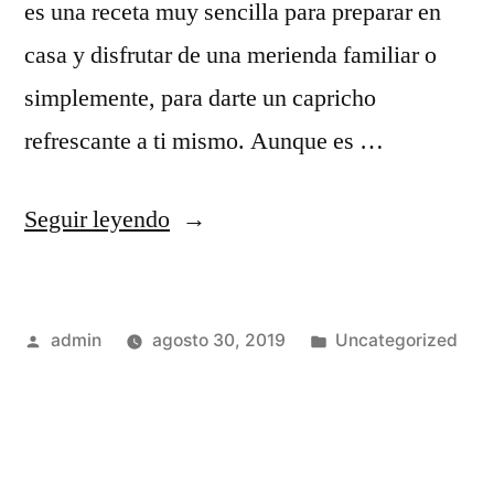
es una receta muy sencilla para preparar en
casa y disfrutar de una merienda familiar o
simplemente, para darte un capricho
refrescante a ti mismo. Aunque es …
«¿CÓMO
Seguir leyendo
PREPARAR
UN
Publicado
Publicado
admin
agosto 30, 2019
Uncategorized
BUEN
por
en
BATIDO
DE
CHOCOLATE?»