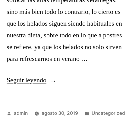
sofocar las altas temperaturas veraniegas,
sino más bien todo lo contrario, lo cierto es
que los helados siguen siendo habituales en
nuestra dieta, sobre todo en lo que a postres
se refiere, ya que los helados no solo sirven
para refrescarnos en verano …
«LOS
Seguir leyendo
MEJORES
HELADOS
Publicado
Publicado
admin
agosto 30, 2019
Uncategorized
DE
por
en
CHUCHERÍA»