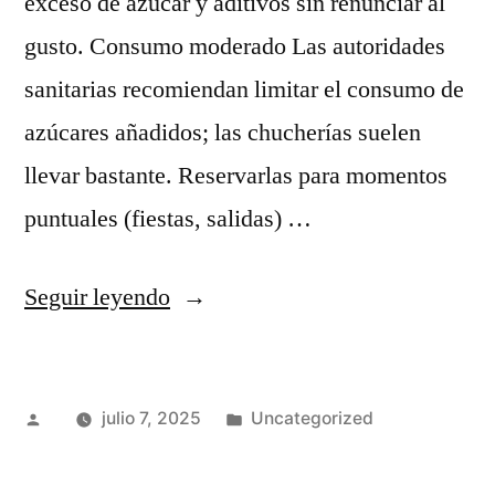
exceso de azúcar y aditivos sin renunciar al
gusto. Consumo moderado Las autoridades
sanitarias recomiendan limitar el consumo de
azúcares añadidos; las chucherías suelen
llevar bastante. Reservarlas para momentos
puntuales (fiestas, salidas) …
«Chucherías:
Seguir leyendo
consumo
moderado
Publicado
Publicado
julio 7, 2025
Uncategorized
y
por
en
alternativas»