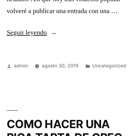
volveré a publicar una entrada con una …
«DELICIOSO
Seguir leyendo
HELADO
CASERO
Publicado
Publicado
admin
agosto 30, 2019
Uncategorized
DE
por
en
CHOCOLATE
Y
LECHE»
COMO HACER UNA