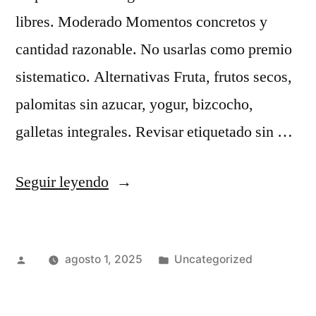
libres. Moderado Momentos concretos y
cantidad razonable. No usarlas como premio
sistematico. Alternativas Fruta, frutos secos,
palomitas sin azucar, yogur, bizcocho,
galletas integrales. Revisar etiquetado sin …
«Consumo
Seguir leyendo
moderado
de
Publicado
Publicado
agosto 1, 2025
Uncategorized
chucherías
por
en
en