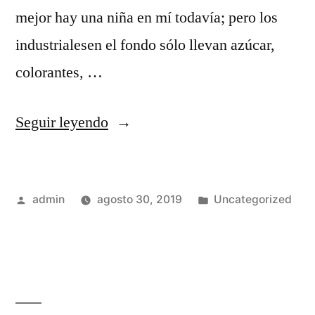
mejor hay una niña en mí todavía; pero los
industrialesen el fondo sólo llevan azúcar,
colorantes, …
«POLO
Seguir leyendo
DE
YOGUR
Publicado
Publicado
admin
agosto 30, 2019
Uncategorized
Y
por
en
FRAMBUESA
CON
CHOCOLATE:
UNA