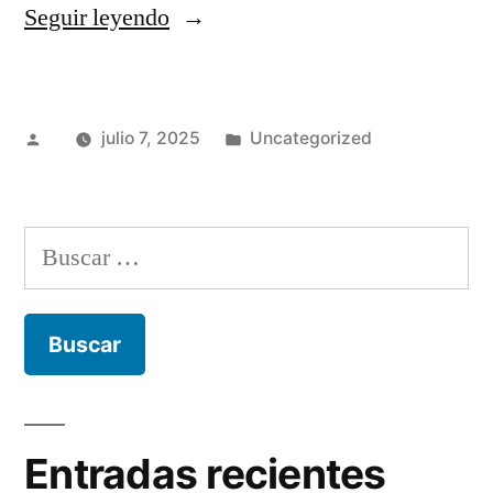
«Chucherías:
Seguir leyendo
consumo
moderado
Publicado
Publicado
julio 7, 2025
Uncategorized
y
por
en
alternativas»
Buscar:
Entradas recientes